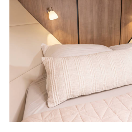
Wohnraum tagsüber eingeschränkt wird. Der Salon 
Lesen oder Genießen des Blicks aufs Wasser.
Leben an Bord
Die Küche ist großzügig und praktisch ausgestattet u
Kühlschrank und einen Backofen. Ideal für ein ents
am Abend nach einem schönen Fahrtag.
Entspanntes Fahren
Der Steuerstand ist übersichtlich und komfortabel g
Navigationstechnik – darunter Kartenplotter, Tridata
entspanntes Navigieren und sorgt für Klarheit unter
leistungsstarken Generators ist das Manövrieren und
sorgenfrei.
Die Linssen 45 SL Sedan ist eine Yacht für Liebhaber