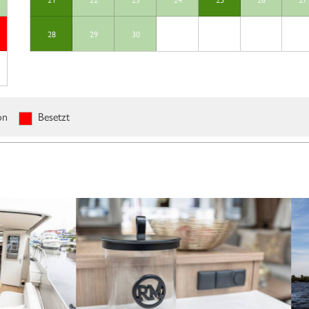
28
29
30
on
Besetzt