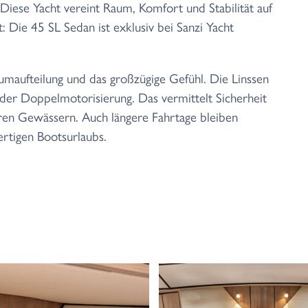
Diese Yacht vereint Raum, Komfort und Stabilität auf
 Die 45 SL Sedan ist exklusiv bei Sanzi Yacht
maufteilung und das großzügige Gefühl. Die Linssen
k der Doppelmotorisierung. Das vermittelt Sicherheit
eren Gewässern. Auch längere Fahrtage bleiben
rtigen Bootsurlaubs.
rholsame Ruhe
tig verarbeitet – typisch für Linssen Yachts. Die Yacht
adezimmer sowie zwei elektrische Toiletten. Eines
gestattet. Privatsphäre und Komfort sind hier
em sich im Handumdrehen ein zusätzliches
 Gäste an Bord übernachten, ohne dass der