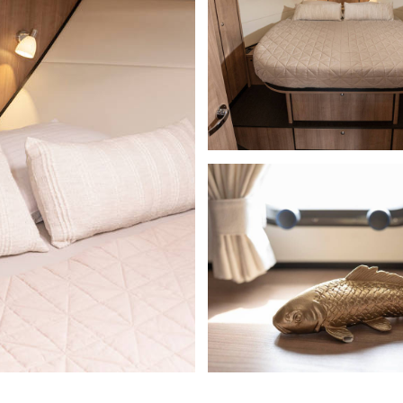
bleibt ein angenehmer Ort zum Zusammensitzen,
nd verfügt unter anderem über ein Kochfeld, einen
panntes Frühstück an Bord oder gemeinsames Kochen
estaltet. Die vorhandene Raymarine-
, Autopilot, Radar und Funkgerät – unterstützt
wegs. Dank Bug- und Heckstrahlruder sowie eines
 der Aufenthalt an Bord jederzeit angenehm und
 von Ruhe, Raum und Qualität. Kein Überfluss,