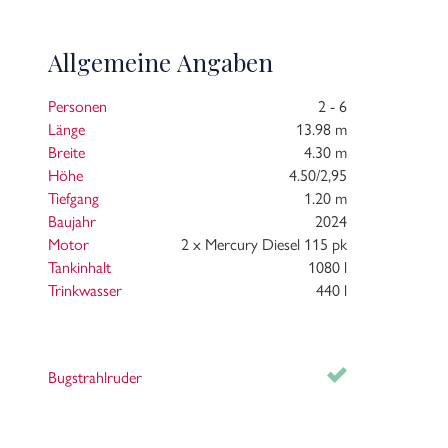
sondern durchdachter Komfort. Ob für ein verlänge
An Bord der Femke erleben Sie, wie schön es ist, wi
Allgemeine Angaben
Personen
2 - 6
Länge
13.98 m
Breite
4.30 m
Höhe
4.50/2,95
Tiefgang
1.20 m
Baujahr
2024
Motor
2 x Mercury Diesel 115 pk
Tankinhalt
1080 l
Trinkwasser
440 l
Bugstrahlruder