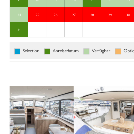
24
25
26
27
28
29
30
31
Selection
Anreisedatum
Verfügbar
Opti