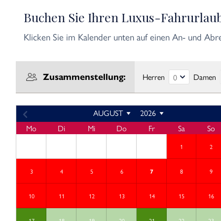
Buchen Sie Ihren Luxus-Fahrurlau
Klicken Sie im Kalender unten auf einen An- und Abre
Herren
Damen
Zusammenstellung:
AUGUST
2026
Mo
Di
Mi
Do
Fr
Sa
So
1
2
3
4
5
6
8
9
7
10
11
12
13
14
15
16
17
18
19
20
21
22
23