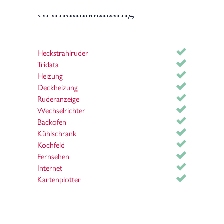
Grundausstattung
rtes Wochenende oder einen längeren Bootsurlaub:
rklich einmal abzuschalten – mitten auf dem Wasser.
Heckstrahlruder
Tridata
Heizung
Deckheizung
Ruderanzeige
Wechselrichter
Backofen
Kühlschrank
Kochfeld
Fernsehen
Internet
Kartenplotter