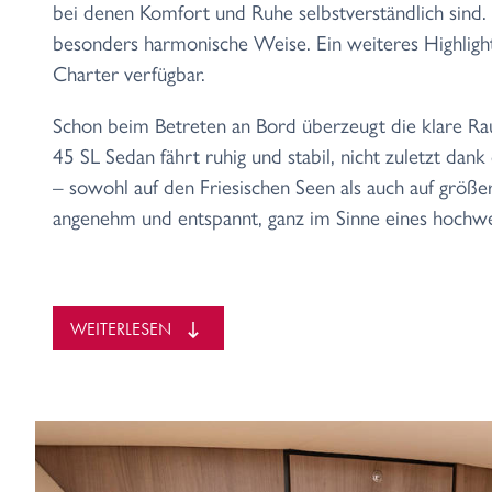
bei denen Komfort und Ruhe selbstverständlich sind. 
besonders harmonische Weise. Ein weiteres Highlight:
Charter verfügbar.
Schon beim Betreten an Bord überzeugt die klare Rau
45 SL Sedan fährt ruhig und stabil, nicht zuletzt dan
– sowohl auf den Friesischen Seen als auch auf größ
angenehm und entspannt, ganz im Sinne eines hochwe
Raum für gemeinsames Erleben und e
Das Interieur ist hell und ruhig gestaltet und hochwer
WEITERLESEN
verfügt über zwei komfortable Schlafkabinen, zwei B
der Badezimmer ist mit einer großzügigen Dusche aus
perfekt aufeinander abgestimmt.
Im Salon befindet sich das Easy Sleep System, mit d
Doppelbett einrichten lässt. So können bis zu sechs