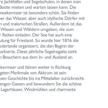
 Jachthäfen und Segelschulen, in denen man
Boote mieten und warten lassen kann. Die
neekermeer ist besonders schön. Sie finden
ber das Wasser, aber auch idyllische Dörfer mit
len und malerischen Straßen. Außerdem ist das
 Wiesen und Wäldern umgeben, die zum
Reiten einladen. Der See hat auch eine
utung für Friesland. So wurde hier 1816 die
ederlande organisiert, die den Beginn der
ierte. Diese jährliche Segelregatta zieht
 Besuchern aus dem In- und Ausland an.
kermeer und fahren weiter in Richtung
ligsten Merkmale von Akkrum ist sein
en Geschichte bis ins Mittelalter zurückreicht.
 engen Gassen und bewundern Sie die schöne
e Lagerhäuser, Windmühlen und charmante
.
ie weiter über Het Deel und den Nieuwe
ichtung Heerenveen. Diese Stadt verfügt über