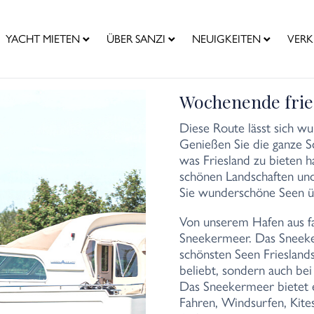
YACHT MIETEN
ÜBER SANZI
NEUIGKEITEN
VERK
Wochenende frie
Diese Route lässt sich
Genießen Sie die ganze S
was Friesland zu bieten h
schönen Landschaften und
Sie wunderschöne Seen u
Von unserem Hafen aus f
Sneekermeer. Das Sneeker
schönsten Seen Friesland
beliebt, sondern auch be
Das Sneekermeer bietet ei
Fahren, Windsurfen, Kite