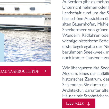
Außerdem gibt es mehrere
Unterricht nehmen oder 
Landschaft rund um das S
hier schöne Aussichten ü
alten Bauernhöfen, Müh
Sneekermeer von grünen
Wandern, Radfahren oder 
wichtige historische Bede
erste Segelregatta der Ni
berühmten Sneekweek mark
noch immer Tausende von
Wir überqueren das Snee
AD VAARROUTE PDF
Akkrum. Eines der auffäl
historisches Zentrum, dess
Schlendern Sie durch die
Architektur, darunter alt
Häuser mit Strohdächern
Von Akkrum aus fahren S
LEES MEER
Heerenveense Kanaal in R